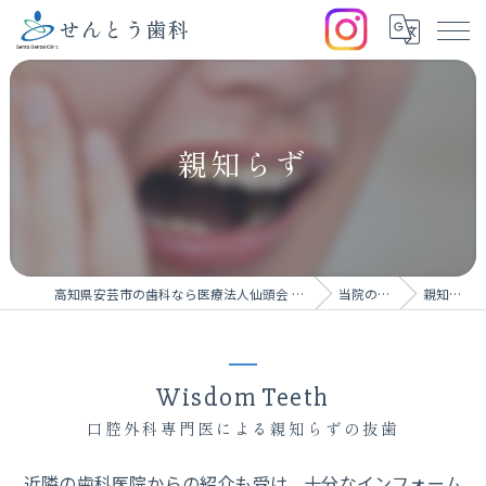
親知らず
高知県安芸市の歯科なら医療法人仙頭会 せんとう歯科
当院の特徴
親知らず
Wisdom Teeth
口腔外科専門医による親知らずの抜歯
近隣の歯科医院からの紹介も受け、十分なインフォーム