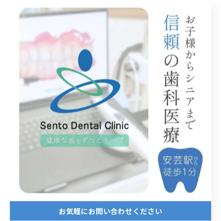
唾液検査
小児矯正
智歯抜歯術
歯周病
歯根端切除術
親知らず
顎関節症
最近の投稿
Recent Posts
2026/07/20
口腔外科専門医とは？解説します🦷
お気軽にお問い合わせください