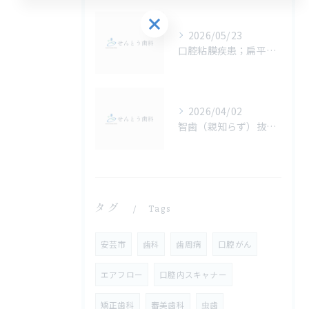
お気軽にお問い合わせください
2026/05/23
口腔粘膜疾患；扁平苔癬・白板症・扁平上皮癌の特徴と見分け方を詳説！
2026/04/02
智歯（親知らず）抜歯の術式や難易度とCT検査の必要性
タグ
Tags
安芸市
歯科
歯周病
口腔がん
エアフロー
口腔内スキャナー
矯正歯科
審美歯科
虫歯