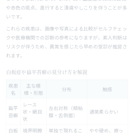
体験談でわかる鑑別の実例集
や赤色の斑点、進行すると潰瘍やしこりを伴うことが多
いです。
画像比較で見抜く病変の違い
見た目の特徴から読み解く判断法
これらの疾患は、画像や写真による比較がセルフチェッ
クや医療機関での診断の参考になりますが、素人判断は
口腔外科で語られる症例のポイント
リスクが伴うため、異常を感じたら早めの受診が推奨さ
白板症・扁平苔癬の実際の写真活用法
れます。
専門家が伝える安心の口腔外科受診タイミング
受診すべきタイミング早見表
白板症や扁平苔癬の見分け方を解説
症状が続くときの受診判断基準
疾患
主な模
口腔外科受診の流れと準備ポイント
分布
触感
名
様・形態
経過観察で注意したい症状の変化
レース
扁平
左右対称（頬粘
不安を抱えた時の相談先の選び方
状・網目
通常柔らかい
苔癬
膜・舌側面）
状
白板
境界明瞭
単独で現れるこ
やや硬め、擦っ