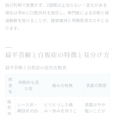
自己判断で放置せず、2週間以上治らない・変化がある
場合は早めに口腔外科を受診し、専門医による診断と経
過観察を受けることが、健康維持と早期発見のカギとな
ります。
扁平苔癬と白板症の特徴と見分け方
扁平苔癬と白板症の症状比較表
疾
特徴的な見
患
痛みの有無
表面の質感
た目
名
扁
レース状・
ヒリヒリした痛
表面はやや
平
網目状の白
み・赤みを伴うこ
粗いことが
苔