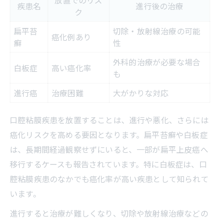
放置でのリス
疾患名
進行後の治療
ク
扁平苔
切除・放射線治療の可能
癌化例あり
癬
性
外科的治療が必要な場合
白板症
高い癌化率
も
進行癌
治療困難
大がかりな対応
口腔粘膜疾患を放置することは、進行や悪化、さらには
癌化リスクを高める要因となります。扁平苔癬や白板症
は、長期間経過観察せずにいると、一部が扁平上皮癌へ
移行するケースも報告されています。特に白板症は、口
腔粘膜疾患のなかでも癌化率が高い疾患として知られて
います。
進行すると治療が難しくなり、切除や放射線治療などの