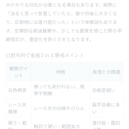
大がかりな対応が必要となる場合もあります。実際に
「治ると思って放置していたら、数か月後に大きくな
り、診断時には進行癌だった」という体験談もありま
す。定期的な経過観察や、少しでも異常を感じた際の早
期受診が、重症化を防ぐカギとなります。
口腔外科で重視される警戒ポイント
観察ポイ
特徴
疾患との関連
ント
擦っても剥がれない、境
白色病変
白板症疑い
界不明瞭
レース状
扁平苔癬に多
レース状の白線やびらん
模様
い
硬さ・範
進行癌・鑑別
触診で硬い・範囲拡大