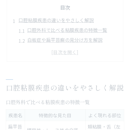
目次
口腔粘膜疾患の違いをやさしく解説
口腔外科で比べる粘膜疾患の特徴一覧
白板症や扁平苔癬の見分け方を解説
症状の現れ方からみる口腔粘膜疾患
口腔外科ならではの鑑別ポイント
間違えやすい疾患の違いと注意点
扁平苔癬と白板症の特徴と見分け方
口腔粘膜疾患の違いをやさしく解説
扁平苔癬と白板症の症状比較表
口腔外科的に診る白色病変の違い
口腔外科で比べる粘膜疾患の特徴一覧
見た目や痛みから鑑別するコツ
疾患名
特徴的な見た目
よく現れる部位
自己チェックで注目すべきポイント
扁平苔
頬粘膜・舌（左
誤診を防ぐための観察ポイント