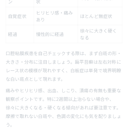
ン
状
ヒリヒリ感・痛み
自覚症状
ほとんど無症状
あり
徐々に大きく硬く
経過
慢性的に経過
なる
口腔粘膜疾患を自己チェックする際は、まず白斑の形・
大きさ・分布に注目しましょう。扁平苔癬は左右対称に
レース状の模様が現れやすく、白板症は単発で境界明瞭
な白い斑点として現れます。
痛みやヒリヒリ感、出血、しこり、潰瘍の有無も重要な
観察ポイントです。特に2週間以上治らない場合や、
徐々に大きくなる・硬くなる傾向があれば要注意です。
摩擦で取れない白斑や、色調の変化にも気を配りましょ
う。