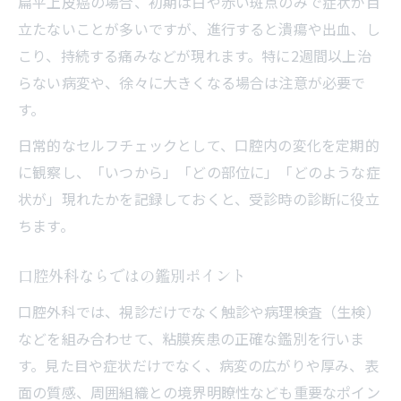
扁平上皮癌の場合、初期は白や赤い斑点のみで症状が目
立たないことが多いですが、進行すると潰瘍や出血、し
こり、持続する痛みなどが現れます。特に2週間以上治
らない病変や、徐々に大きくなる場合は注意が必要で
す。
日常的なセルフチェックとして、口腔内の変化を定期的
に観察し、「いつから」「どの部位に」「どのような症
状が」現れたかを記録しておくと、受診時の診断に役立
ちます。
口腔外科ならではの鑑別ポイント
口腔外科では、視診だけでなく触診や病理検査（生検）
などを組み合わせて、粘膜疾患の正確な鑑別を行いま
す。見た目や症状だけでなく、病変の広がりや厚み、表
面の質感、周囲組織との境界明瞭性なども重要なポイン