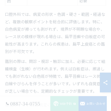
囲
必要
口腔外科では、病変の形状・色調・硬さ・範囲・経過な
ど、複数の観察ポイントを総合的に評価します。特に、
白色病変が擦っても剥がれず、境界が不明瞭な場合や、
レース状の模様が現れる場合は、扁平苔癬や白板症の可
能性が高まります。これらの疾患は、扁平上皮癌との鑑
別が不可欠です。
鑑別の際は、問診・視診・触診に加え、必要に応じて組
織検査（生検）が行われます。例えば白板症は、擦過し
ても剥がれない白色斑が特徴で、扁平苔癬はレース状の
白線やびらんを伴うことが多いです。いずれも自覚症状
が乏しい場合でも、定期的なチェックが重要です。
0887-34-0755
WEB予約
お問い合わせ
癌化しやすい白色病変の傾向