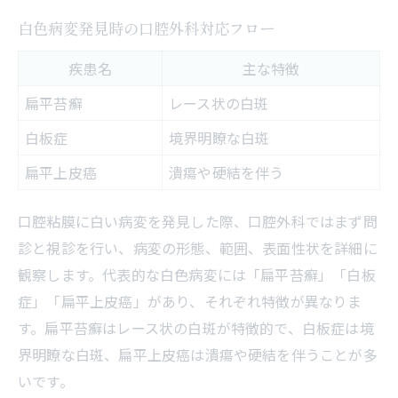
白色病変発見時の口腔外科対応フロー
疾患名
主な特徴
扁平苔癬
レース状の白斑
白板症
境界明瞭な白斑
扁平上皮癌
潰瘍や硬結を伴う
口腔粘膜に白い病変を発見した際、口腔外科ではまず問
診と視診を行い、病変の形態、範囲、表面性状を詳細に
観察します。代表的な白色病変には「扁平苔癬」「白板
症」「扁平上皮癌」があり、それぞれ特徴が異なりま
す。扁平苔癬はレース状の白斑が特徴的で、白板症は境
界明瞭な白斑、扁平上皮癌は潰瘍や硬結を伴うことが多
いです。