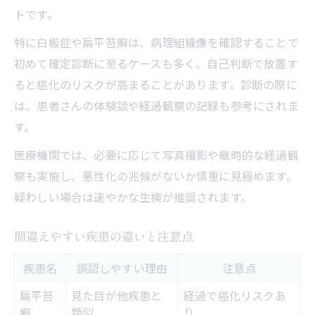
トです。
特に白板症や扁平苔癬は、病理組織像を確認することで
初めて確定診断に至るケースも多く、自己判断で放置す
ると癌化のリスクが高まることがあります。診断の際に
は、患者さんの体験談や経過観察の記録も参考にされま
す。
医療機関では、必要に応じて写真撮影や継時的な経過観
察も実施し、悪性化の兆候がないか慎重に見極めます。
疑わしい場合は速やかな生検が推奨されます。
間違えやすい疾患の違いと注意点
疾患名
誤認しやすい理由
注意点
扁平苔
見た目が他疾患と
経過で癌化リスクあ
癬
類似
り