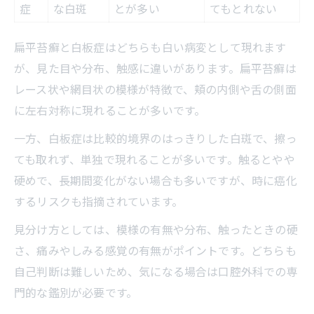
症
な白斑
とが多い
てもとれない
扁平苔癬と白板症はどちらも白い病変として現れます
が、見た目や分布、触感に違いがあります。扁平苔癬は
レース状や網目状の模様が特徴で、頬の内側や舌の側面
に左右対称に現れることが多いです。
一方、白板症は比較的境界のはっきりした白斑で、擦っ
ても取れず、単独で現れることが多いです。触るとやや
硬めで、長期間変化がない場合も多いですが、時に癌化
するリスクも指摘されています。
見分け方としては、模様の有無や分布、触ったときの硬
さ、痛みやしみる感覚の有無がポイントです。どちらも
自己判断は難しいため、気になる場合は口腔外科での専
門的な鑑別が必要です。