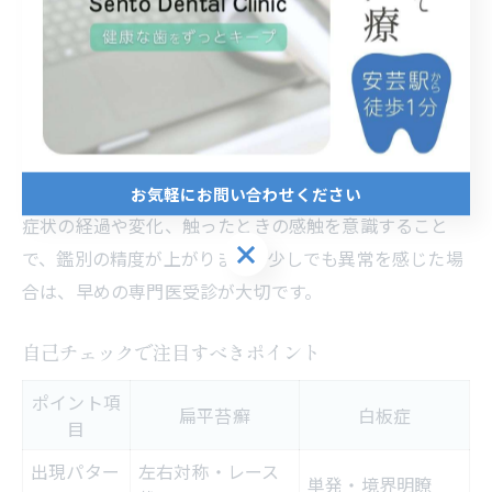
リヒリした痛みや違和感があります。
白板症は、境界明瞭な白斑で、通常は無痛ですが、表面
が硬くざらついた感じや、摩擦しても取れない点が特徴
です。扁平上皮癌の場合、表面のただれやしこり、出
血、急速な増大などが現れる場合があり、痛みや異物感
が強くなります。
お気軽にお問い合わせください
症状の経過や変化、触ったときの感触を意識すること
お気軽にお問い合わせください
で、鑑別の精度が上がります。少しでも異常を感じた場
合は、早めの専門医受診が大切です。
自己チェックで注目すべきポイント
ポイント項
扁平苔癬
白板症
目
出現パター
左右対称・レース
単発・境界明瞭