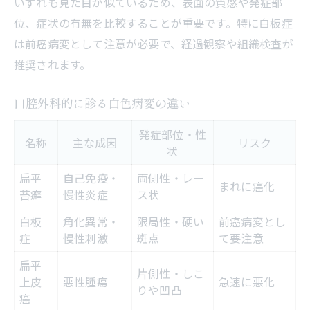
いずれも見た目が似ているため、表面の質感や発症部
位、症状の有無を比較することが重要です。特に白板症
は前癌病変として注意が必要で、経過観察や組織検査が
推奨されます。
口腔外科的に診る白色病変の違い
発症部位・性
名称
主な成因
リスク
状
扁平
自己免疫・
両側性・レー
まれに癌化
苔癬
慢性炎症
ス状
白板
角化異常・
限局性・硬い
前癌病変とし
症
慢性刺激
斑点
て要注意
扁平
片側性・しこ
上皮
悪性腫瘍
急速に悪化
りや凹凸
癌