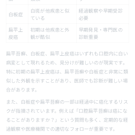
白斑が他疾患と似
経過観察や早期受診
白板症
ている
必要
扁平上
初期は他疾患と外
早期発見・専門医の
皮癌
観が酷似
診断重要
扁平苔癬、白板症、扁平上皮癌はいずれも口腔内に白い
病変として現れるため、見分けが難しいのが現実です。
特に初期の扁平上皮癌は、扁平苔癬や白板症と非常に類
似した外観を示すことがあり、医師でも診断が難しい場
合があります。
また、白板症や扁平苔癬の一部は経過中に癌化するリス
クが指摘されています。例えば「口腔扁平苔癬は癌にな
ることがありますか？」という質問も多く、定期的な経
過観察や医療機関での適切なフォローが重要です。