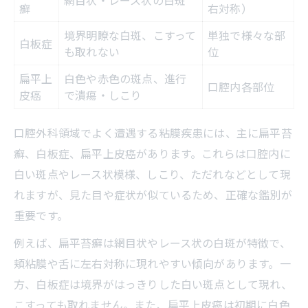
網目状・レース状の白斑
癬
右対称）
白色病変が現れた時の口腔外科での対応法
境界明瞭な白斑、こすって
単独で様々な部
白板症
白色病変発見時の口腔外科対応フロー
も取れない
位
経過観察と即時受診の判断基準
扁平上
白色や赤色の斑点、進行
口腔内各部位
組織検査が必要となるケースとは
皮癌
で潰瘍・しこり
痛みがない場合の対応ポイント
口腔外科領域でよく遭遇する粘膜疾患には、主に扁平苔
鑑別診断のための検査の流れ
癬、白板症、扁平上皮癌があります。これらは口腔内に
放置が危険な扁平上皮癌のサインとは
白い斑点やレース状模様、しこり、ただれなどとして現
扁平上皮癌を疑う主な症状リスト
れますが、見た目や症状が似ているため、正確な鑑別が
放置が招くリスクと進行の特徴
重要です。
口腔外科で重視される警戒ポイント
例えば、扁平苔癬は網目状やレース状の白斑が特徴で、
癌化しやすい白色病変の傾向
頬粘膜や舌に左右対称に現れやすい傾向があります。一
症状進行のサインを見逃さない方法
方、白板症は境界がはっきりした白い斑点として現れ、
画像や体験談から学ぶ鑑別ポイント集
こすっても取れません。また、扁平上皮癌は初期に白色