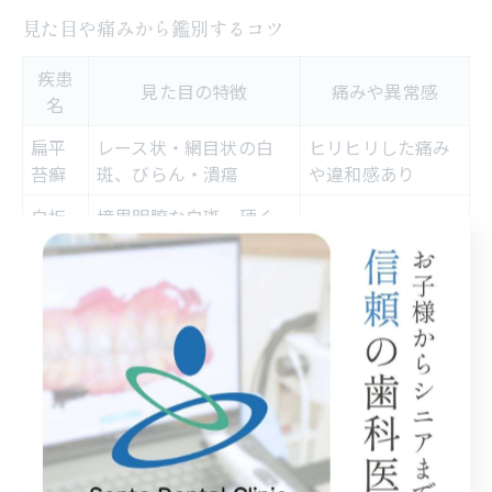
見た目や痛みから鑑別するコツ
疾患
見た目の特徴
痛みや異常感
名
扁平
レース状・網目状の白
ヒリヒリした痛み
苔癬
斑、びらん・潰瘍
や違和感あり
白板
境界明瞭な白斑、硬く
通常無痛
症
ざらつく
扁平
ただれ、しこり、出血・
痛み・異物感が強
上皮
増大
い
癌
見た目と痛みの有無は、口腔粘膜疾患の鑑別において重
要な手がかりとなります。扁平苔癬は独特なレース状
（網目状）の白斑が出現し、時にびらんや潰瘍を伴いヒ