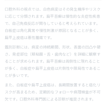
口腔外科の視点では、白色病変はその発生機序やリスク
に応じて分類されます。扁平苔癬は慢性的な炎症性疾患
で、自己免疫反応が関与していると考えられています。
白板症は角化異常や慢性刺激が原因となることが多く、
扁平上皮癌は悪性腫瘍です。
鑑別診断には、病変の持続期間、形状、表面の凹凸や硬
さ、発症部位（頬粘膜・舌・歯肉など）を詳細に観察す
ることが求められます。扁平苔癬は両側性に現れること
が多く、白板症や扁平上皮癌は片側性や限局性であるこ
とが多いです。
また、白板症や扁平上皮癌は、長期間放置すると癌化リ
スクが高まるため、定期的なフォローや病理検査が不可
欠です。口腔外科専門医による診断が推奨されます。