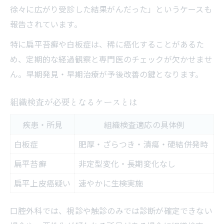
徐々に広がり受診した結果がんだった」というケースも
報告されています。
特に扁平苔癬や白板症は、稀に癌化することがあるた
め、定期的な経過観察と専門医のチェックが欠かせませ
ん。早期発見・早期治療が予後改善の鍵となります。
組織検査が必要となるケースとは
疾患・所見
組織検査適応の具体例
白板症
肥厚・ざらつき・潰瘍・硬結併発時
扁平苔癬
非定型変化・長期変化なし
扁平上皮癌疑い
速やかに生検実施
口腔外科では、視診や触診のみでは診断が確定できない