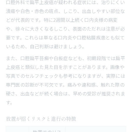
口腔外科で扁平上皮癌が疑われる症状には、治りにくい
潰瘍や白色・赤色の斑点、しこり、出血しやすい部位な
どが代表的です。特に2週間以上続く口内炎様の病変
や、徐々に大きくなるしこり、表面のただれは注意が必
要です。これらは単なる口内炎や口腔粘膜疾患とも似て
いるため、自己判断は避けましょう。
また、口腔扁平苔癬や白板症なども、初期段階では扁平
上皮癌と類似した見た目を示すことがあります。画像や
写真でのセルフチェックも参考になりますが、実際には
専門医の診断が不可欠です。痛みや違和感、触れた際の
硬さ、出血などが続く場合は、早めの受診が推奨されま
す。
放置が招くリスクと進行の特徴