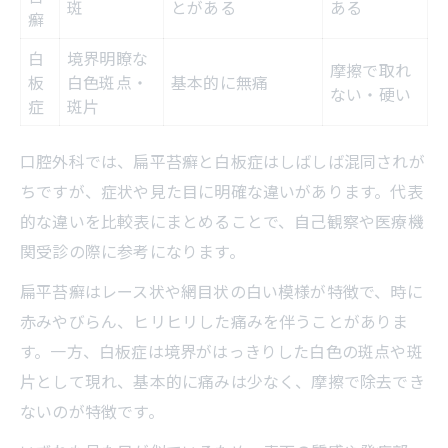
斑
とがある
ある
癬
白
境界明瞭な
摩擦で取れ
板
白色斑点・
基本的に無痛
ない・硬い
症
斑片
口腔外科では、扁平苔癬と白板症はしばしば混同されが
ちですが、症状や見た目に明確な違いがあります。代表
的な違いを比較表にまとめることで、自己観察や医療機
関受診の際に参考になります。
扁平苔癬はレース状や網目状の白い模様が特徴で、時に
赤みやびらん、ヒリヒリした痛みを伴うことがありま
す。一方、白板症は境界がはっきりした白色の斑点や斑
片として現れ、基本的に痛みは少なく、摩擦で除去でき
ないのが特徴です。