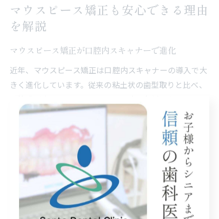
マウスピース矯正も安心できる理由
を解説
マウスピース矯正が口腔内スキャナーで進化
近年、マウスピース矯正は口腔内スキャナーの導入で大
きく進化しています。従来の粘土状の歯型取りと比べ、
不快感が少なく、嘔吐反射への不安も軽減されます。高
知県の歯科医院でも、患者の負担を最小限に抑えた精密
な矯正治療が広がっています。具体的には、短時間で歯
型データを取得し、治療計画の精度向上や納得のいく説
明が可能です。こうした進化により、快適さと安心感を
両立した治療が実現しています。
精密な歯型データで安心の矯正治療が可能