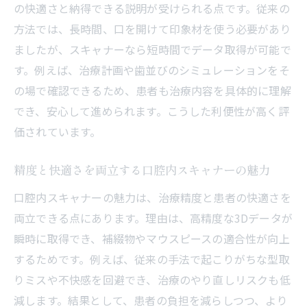
の快適さと納得できる説明が受けられる点です。従来の
精密な歯型データで安心の矯正治療が可能
方法では、長時間、口を開けて印象材を使う必要があり
シミュレーションで治療後の歯並びを確認
ましたが、スキャナーなら短時間でデータ取得が可能で
口腔内スキャナー採用の矯正治療の特徴
す。例えば、治療計画や歯並びのシミュレーションをそ
高知県で人気のマウスピース矯正とデジタ
の場で確認できるため、患者も治療内容を具体的に理解
ル機器
でき、安心して進められます。こうした利便性が高く評
価されています。
従来法と違う口腔内スキャナーの新たな価値
従来の型取りと口腔内スキャナーの違いを
精度と快適さを両立する口腔内スキャナーの魅力
比較
口腔内スキャナーの魅力は、治療精度と患者の快適さを
不快感軽減だけでない口腔内スキャナーの
両立できる点にあります。理由は、高精度な3Dデータが
価値
瞬時に取得でき、補綴物やマウスピースの適合性が向上
デジタル化で変わる歯科治療の新基準
するためです。例えば、従来の手法で起こりがちな型取
口腔内スキャナーにより効率化する治療工
りミスや不快感を回避でき、治療のやり直しリスクも低
程
減します。結果として、患者の負担を減らしつつ、より