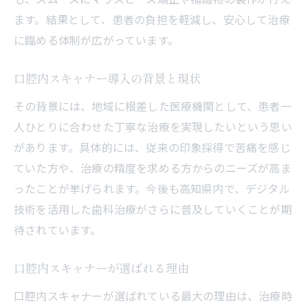
口腔内スキャナーによる短時間での治療開
ます。結果として、患者の負担を軽減し、安心して治療
始
に臨める体制が広がっています。
リラックスできる口腔内スキャナーの体験
談
口腔内スキャナー導入の背景と現状
治療の不安を減らす口腔内スキャナーの利点
その背景には、地域に根差した医療機関として、患者一
口腔内スキャナーが治療時の不安感を軽減
人ひとりに合わせた丁寧な治療を実現したいという思い
患者目線で考える口腔内スキャナーの利点
があります。具体的には、従来の印象採得で苦痛を感じ
ていた方や、治療の精度を求める方からのニーズが高ま
治療前後を比較できる安心の説明サポート
ったことが挙げられます。今後も高知県内で、デジタル
高知県の歯科医院で安心できる理由
技術を活用した歯科治療がさらに普及していくことが期
口腔内スキャナーでミスを防ぐ安全性の向
待されています。
上
マウスピース矯正も安心できる理由を解説
口腔内スキャナーが選ばれる理由
マウスピース矯正が口腔内スキャナーで進
口腔内スキャナーが選ばれている最大の理由は、治療時
化