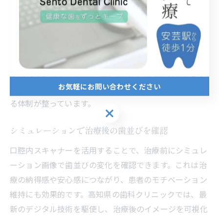
口腔内スキャナーは、精密な歯型データをデジタルで取
得できる点が大きなメリットです。これにより、治療計
画の立案やマウスピース作製の精度が飛躍的に向上しま
す。高知県の先進的な歯科医院では、従来の誤差や再採
取の手間を減らし、患者ごとに最適化された矯正治療を
提供しています。具体的な取り組みとして、スキャンデ
お気軽にお問い合わせください
ータを即時に確認し、患者と一緒に治療方針を共有でき
る体制が整っています。
お気軽にお問い合わせください
シミュレーションで治療後の歯並びを確認
口腔内スキャナーを活用することで、治療前にシミュレ
ーション画像で歯並びの変化を確認できます。これは治
療の納得感や安心感につながり、患者のモチベーション
維持にも効果的です。高知県の歯科クリニックでは、最
新のデジタル技術を駆使し、治療後のイメージを可視化