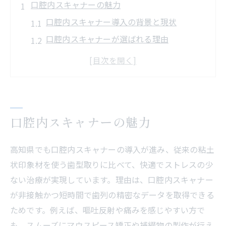
口腔内スキャナーの魅力
口腔内スキャナー導入の背景と現状
口腔内スキャナーが選ばれる理由
精度と快適さを両立する口腔内スキャナー
の魅力
口腔内スキャナー導入で可能になった先進
治療
口腔内スキャナーがもたらす快適な歯科体験
口腔内スキャナーの魅力
嘔吐反射を軽減する口腔内スキャナーの快
高知県でも口腔内スキャナーの導入が進み、従来の粘土
適性
状印象材を使う歯型取りに比べて、快適でストレスの少
口腔内スキャナーで歯型取りのストレスが
ない治療が実現しています。理由は、口腔内スキャナー
減少
が非接触かつ短時間で歯列の精密なデータを取得できる
治療の痛みを抑える口腔内スキャナーの工
ためです。例えば、嘔吐反射や痛みを感じやすい方で
夫
も、スムーズにマウスピース矯正や補綴物の製作が行え