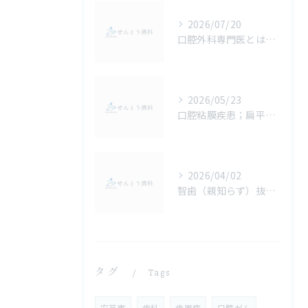
2026/07/20
口腔外科専門医とは？解説します🦷
2026/05/23
口腔粘膜疾患；扁平苔癬・白板症・扁平上皮癌の特徴と見分け方を詳説！
2026/04/02
智歯（親知らず）抜歯の術式や難易度とCT検査の必要性
タグ
Tags
安芸市
歯科
歯周病
口腔がん