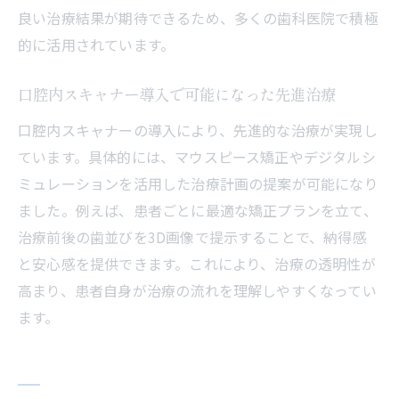
高知県の歯科医院選びに役立つ最新情報
良い治療結果が期待できるため、多くの歯科医院で積極
精度と安心を叶える高知県のデジタル歯科
的に活用されています。
高知県で受けられる精密な口腔内スキャナ
ー診断
口腔内スキャナー導入で可能になった先進治療
デジタル歯科だから実現できる治療精度の
口腔内スキャナーの導入により、先進的な治療が実現し
高さ
ています。具体的には、マウスピース矯正やデジタルシ
口腔内スキャナーで安心できる治療計画を
ミュレーションを活用した治療計画の提案が可能になり
作成
ました。例えば、患者ごとに最適な矯正プランを立て、
治療前後の歯並びを3D画像で提示することで、納得感
高知県のデジタル歯科医院の特徴と選び方
と安心感を提供できます。これにより、治療の透明性が
治療記録のデジタル管理で得られる安心感
高まり、患者自身が治療の流れを理解しやすくなってい
ます。