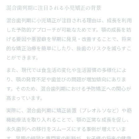
成長期の顎誘導と小児矯正の関係性
混合歯列期に注目される小児矯正の背景
小児矯正で顔のバランスも整える方法
混合歯列期に小児矯正が注目される理由は、成長を利用
成長期の小児矯正が将来へ及ぼす効果
した予防的アプローチが可能なためです。顎の成長を妨
小児矯正は混合歯列期から始めるべきか
げる要因や悪習癖を早期に発見・改善することで、将来
混合歯列期に小児矯正を始める判断基準
的な矯正治療を簡単にしたり、抜歯のリスクを減らすこ
小児矯正の開始時期は混合歯列期が最適？
とができます。
専門家が推奨する小児矯正の開始タイミン
また、現代では食生活の変化や生活習慣の多様化によ
グ
り、顎の発育不足や歯並びの問題が増加傾向にありま
混合歯列期から小児矯正を始めるメリット
す。そのため、混合歯列期における予防矯正への関心が
小児矯正と混合歯列期の適切な関係性
高まっています。
矯正装置の特徴と選び方を専門家が伝授
実際に、混合歯列期に矯正装置（プレオルソなど）や筋
混合歯列期に適した小児矯正装置の選び方
機能療法を取り入れることで、顎の正常な成長を促し、
小児矯正用装置の種類と特徴を理解しよう
永久歯列への移行をスムーズにする事例が増えていま
す。早期の相談と専門家の判断が、お子様の将来の健康
混合歯列期矯正装置の選択ポイント