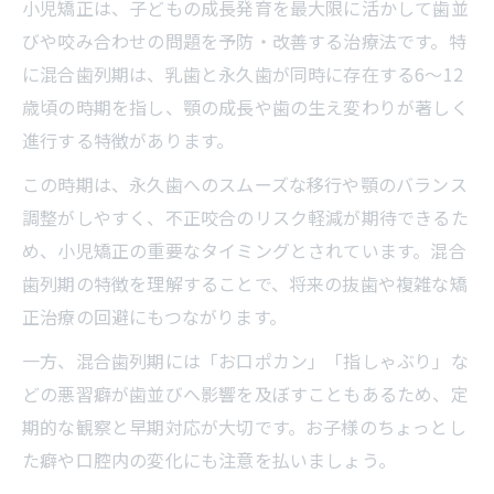
小児矯正は、子どもの成長発育を最大限に活かして歯並
混合歯列期年齢と小児矯正の最適なタイミ
びや咬み合わせの問題を予防・改善する治療法です。特
ング
に混合歯列期は、乳歯と永久歯が同時に存在する6～12
小児矯正の時期選びで大切なチェックポイ
歳頃の時期を指し、顎の成長や歯の生え変わりが著しく
ント
進行する特徴があります。
予防矯正で将来の抜歯リスクを減らす方法
この時期は、永久歯へのスムーズな移行や顎のバランス
小児矯正の予防矯正で抜歯リスクを低減
調整がしやすく、不正咬合のリスク軽減が期待できるた
混合歯列期の予防矯正がもたらす効果
め、小児矯正の重要なタイミングとされています。混合
悪習癖改善と小児矯正で歯列安定を図る
歯列期の特徴を理解することで、将来の抜歯や複雑な矯
小児矯正で抜歯回避を目指すポイント
正治療の回避にもつながります。
将来の抜歯を防ぐ予防矯正の取り組み方
一方、混合歯列期には「お口ポカン」「指しゃぶり」な
成長期ならではの小児矯正のメリット解説
どの悪習癖が歯並びへ影響を及ぼすこともあるため、定
期的な観察と早期対応が大切です。お子様のちょっとし
成長期だからこその小児矯正の魅力とは
た癖や口腔内の変化にも注意を払いましょう。
混合歯列期に小児矯正を行う最大の利点