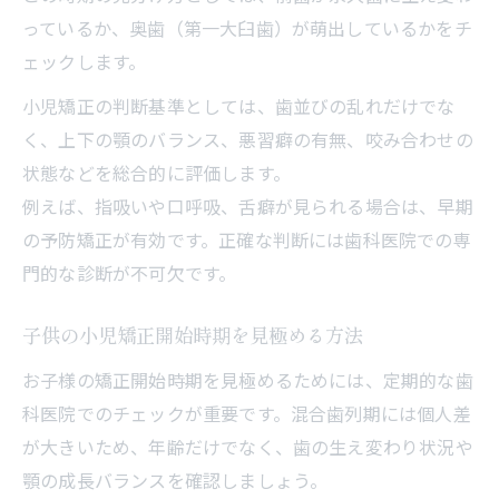
っているか、奥歯（第一大臼歯）が萌出しているかをチ
ェックします。
小児矯正の判断基準としては、歯並びの乱れだけでな
く、上下の顎のバランス、悪習癖の有無、咬み合わせの
状態などを総合的に評価します。
例えば、指吸いや口呼吸、舌癖が見られる場合は、早期
の予防矯正が有効です。正確な判断には歯科医院での専
門的な診断が不可欠です。
子供の小児矯正開始時期を見極める方法
お子様の矯正開始時期を見極めるためには、定期的な歯
科医院でのチェックが重要です。混合歯列期には個人差
が大きいため、年齢だけでなく、歯の生え変わり状況や
顎の成長バランスを確認しましょう。