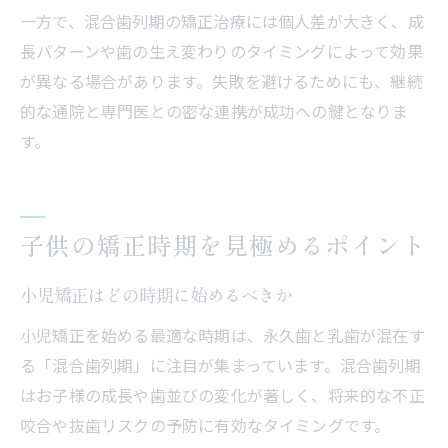
一方で、混合歯列期の矯正治療には個人差が大きく、成
長パターンや歯の生え変わりのタイミングによって効果
が異なる場合があります。失敗を避けるためにも、継続
的な通院と専門医との密な連携が成功への鍵となりま
す。
子供の矯正時期を見極めるポイント
小児矯正はどの時期に始めるべきか
小児矯正を始める最適な時期は、永久歯と乳歯が混在す
る「混合歯列期」に注目が集まっています。混合歯列期
はお子様の成長や歯並びの変化が著しく、将来的な不正
咬合や抜歯リスクの予防に有効なタイミングです。