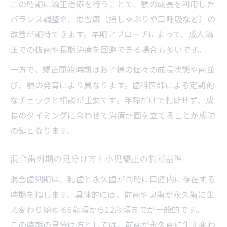
この時期に矯正治療を行うことで、顎の成長を利用した
バランス調整や、悪習癖（指しゃぶりや口呼吸など）の
改善が期待できます。早期アプローチによって、成人矯
正での抜歯や長期治療を回避できる場合も多いです。
一方で、矯正開始時期はお子様の個々の成長状態や歯並
び、顎の発育により異なります。歯科医師による定期的
なチェックと相談が重要です。年齢だけで判断せず、成
長のタイミングに合わせて治療計画を立てることが成功
の鍵となります。
混合歯列期の見分け方と小児矯正の判断基準
混合歯列期は、乳歯と永久歯が同時に口腔内に存在する
時期を指します。具体的には、前歯や奥歯が永久歯に生
え変わり始める6歳頃から12歳頃までが一般的です。
この時期の見分け方としては、前歯が永久歯に生え変わ