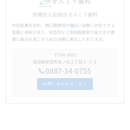
医療法人仙頭会 せんとう歯科
外科処置を含め、顎口腔領域の幅広い治療に対応できる
知識と技術があり、安芸市など高知県東部の皆さまが健
康に毎日を過ごすための治療に専念しております。
〒784-0001
高知県安芸市矢ノ丸３丁目２−１９
0887-34-0755
お問い合わせはこちら