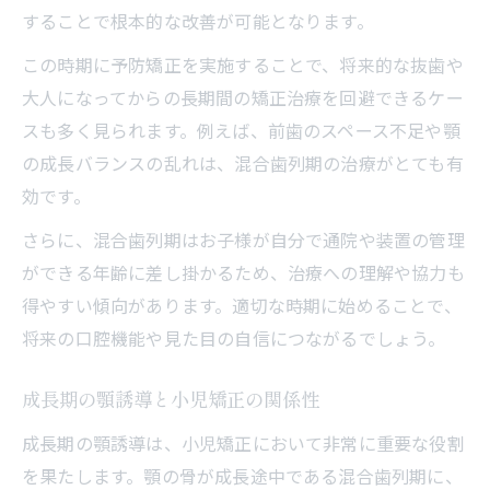
することで根本的な改善が可能となります。
この時期に予防矯正を実施することで、将来的な抜歯や
大人になってからの長期間の矯正治療を回避できるケー
スも多く見られます。例えば、前歯のスペース不足や顎
の成長バランスの乱れは、混合歯列期の治療がとても有
効です。
さらに、混合歯列期はお子様が自分で通院や装置の管理
ができる年齢に差し掛かるため、治療への理解や協力も
得やすい傾向があります。適切な時期に始めることで、
将来の口腔機能や見た目の自信につながるでしょう。
成長期の顎誘導と小児矯正の関係性
成長期の顎誘導は、小児矯正において非常に重要な役割
を果たします。顎の骨が成長途中である混合歯列期に、