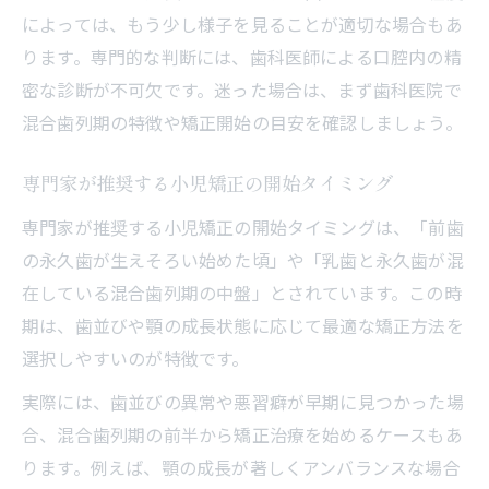
によっては、もう少し様子を見ることが適切な場合もあ
ります。専門的な判断には、歯科医師による口腔内の精
密な診断が不可欠です。迷った場合は、まず歯科医院で
混合歯列期の特徴や矯正開始の目安を確認しましょう。
専門家が推奨する小児矯正の開始タイミング
専門家が推奨する小児矯正の開始タイミングは、「前歯
の永久歯が生えそろい始めた頃」や「乳歯と永久歯が混
在している混合歯列期の中盤」とされています。この時
期は、歯並びや顎の成長状態に応じて最適な矯正方法を
選択しやすいのが特徴です。
実際には、歯並びの異常や悪習癖が早期に見つかった場
合、混合歯列期の前半から矯正治療を始めるケースもあ
ります。例えば、顎の成長が著しくアンバランスな場合