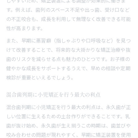
しやすいため、矯正装置による調整が効果的に働きま
す。例えば、歯列のスペース不足や出っ歯、受け口など
の不正咬合も、成長を利用して無理なく改善できる可能
性が高まります。
また、早期に悪習癖（指しゃぶりや口呼吸など）を見つ
けて改善することで、将来的な大掛かりな矯正治療や抜
歯のリスクを減らせる点も魅力のひとつです。お子様の
健やかな成長をサポートするうえで、早めの相談や定期
検診が重要といえるでしょう。
混合歯列期に小児矯正を行う最大の利点
混合歯列期に小児矯正を行う最大の利点は、永久歯が正
しい位置に生えるための土台作りができることです。乳
歯が抜け始め、永久歯が生え揃うこの時期は、歯並びや
咬み合わせの問題が現れやすく、早期に矯正装置を使用