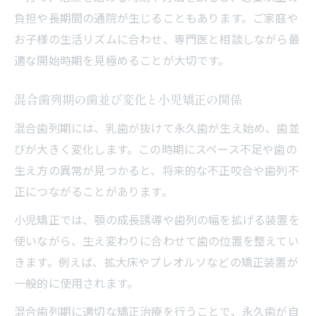
負担や長期間の通院が生じることもあります。ご家庭や
お子様の生活リズムに合わせ、専門医と相談しながら最
適な開始時期を見極めることが大切です。
混合歯列期の歯並び変化と小児矯正の関係
混合歯列期には、乳歯が抜けて永久歯が生え始め、歯並
びが大きく変化します。この時期にスペース不足や歯の
生え方の異常が見つかると、将来的な不正咬合や歯列不
正につながることがあります。
小児矯正では、顎の成長誘導や歯列の幅を拡げる装置を
使いながら、生え変わりに合わせて歯の位置を整えてい
きます。例えば、拡大床やプレオルソなどの矯正装置が
一般的に使用されます。
混合歯列期に適切な矯正治療を行うことで、永久歯が自