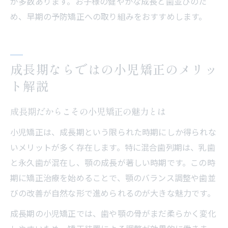
が多数あります。お子様の健やかな成長と歯並びのた
め、早期の予防矯正への取り組みをおすすめします。
成長期ならではの小児矯正のメリッ
ト解説
成長期だからこその小児矯正の魅力とは
小児矯正は、成長期という限られた時期にしか得られな
いメリットが多く存在します。特に混合歯列期は、乳歯
と永久歯が混在し、顎の成長が著しい時期です。この時
期に矯正治療を始めることで、顎のバランス調整や歯並
びの改善が自然な形で進められるのが大きな魅力です。
成長期の小児矯正では、歯や顎の骨がまだ柔らかく変化